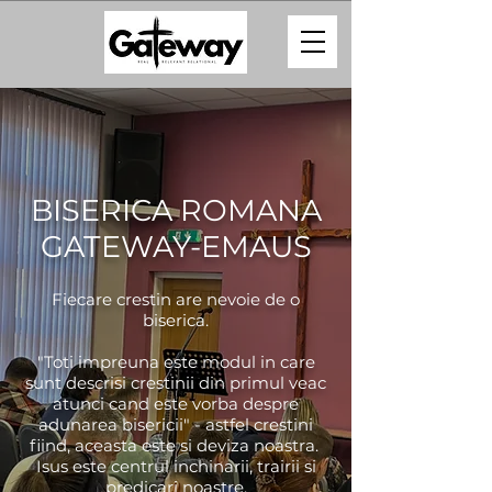
BISERICA ROMANA
GATEWAY-EMAUS
Fiecare crestin are nevoie de o
biserica.
"Toti impreuna este modul in care
sunt descrisi crestinii din primul veac
atunci cand este vorba despre
adunarea bisericii" - astfel crestini
fiind, aceasta este si deviza noastra.
Isus este centrul inchinarii, trairii si
predicari noastre.