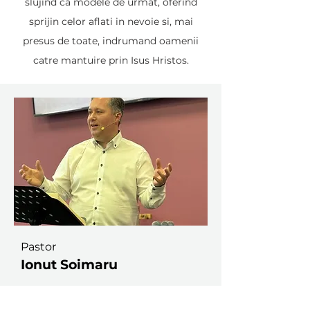
slujind ca modele de urmat, oferind
sprijin celor aflati in nevoie si, mai
presus de toate, indrumand oamenii
catre mantuire prin Isus Hristos.
Pastor
Ionut Soimaru
ionut_soimaru@yahoo.co.uk