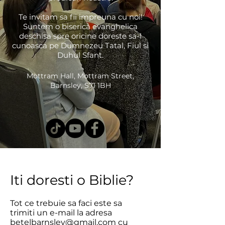
Te invitam sa fii impreuna cu noi!
Suntem o biserica evanghelica
deschisa spre oricine doreste sa-l
cunoasca pe Dumnezeu Tatal, Fiul si
Duhul Sfant.
Mottram Hall, Mottram Street,
Barnsley, S71 1BH
Iti doresti o Biblie?
Tot ce trebuie sa faci este sa
trimiti un e-mail la adresa
betelbarnsley@gmail.com
cu